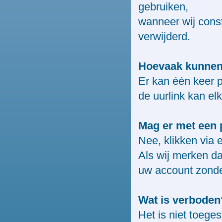
gebruiken,
wanneer wij const
verwijderd.
Hoevaak kunnen 
Er kan één keer p
de uurlink kan el
Mag er met een p
Nee, klikken via 
Als wij merken da
uw account zonde
Wat is verboden
Het is niet toeges