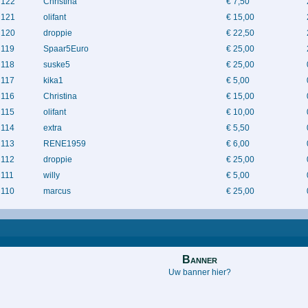
122
Christina
€ 7,50
121
olifant
€ 15,00
120
droppie
€ 22,50
119
Spaar5Euro
€ 25,00
118
suske5
€ 25,00
117
kika1
€ 5,00
116
Christina
€ 15,00
115
olifant
€ 10,00
114
extra
€ 5,50
113
RENE1959
€ 6,00
112
droppie
€ 25,00
111
willy
€ 5,00
110
marcus
€ 25,00
Banner
Uw banner hier?