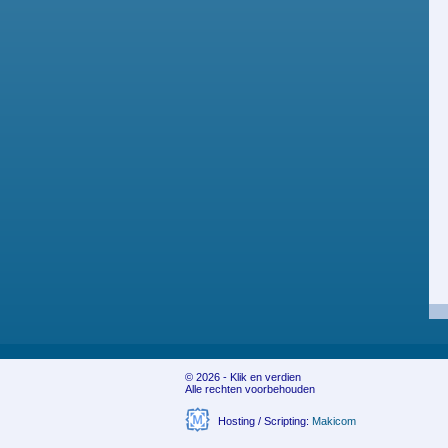
© 2026 - Klik en verdien
Alle rechten voorbehouden
Hosting / Scripting:
Makicom