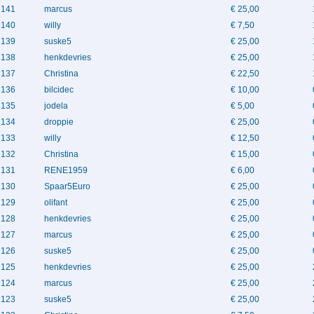
141
marcus
€ 25,00
140
willy
€ 7,50
139
suske5
€ 25,00
138
henkdevries
€ 25,00
137
Christina
€ 22,50
136
bilcidec
€ 10,00
135
jodela
€ 5,00
134
droppie
€ 25,00
133
willy
€ 12,50
132
Christina
€ 15,00
131
RENE1959
€ 6,00
130
Spaar5Euro
€ 25,00
129
olifant
€ 25,00
128
henkdevries
€ 25,00
127
marcus
€ 25,00
126
suske5
€ 25,00
125
henkdevries
€ 25,00
124
marcus
€ 25,00
123
suske5
€ 25,00