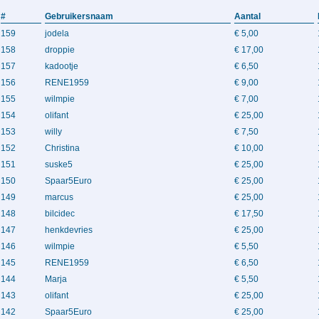
#
Gebruikersnaam
Aantal
159
jodela
€ 5,00
158
droppie
€ 17,00
157
kadootje
€ 6,50
156
RENE1959
€ 9,00
155
wilmpie
€ 7,00
154
olifant
€ 25,00
153
willy
€ 7,50
152
Christina
€ 10,00
151
suske5
€ 25,00
150
Spaar5Euro
€ 25,00
149
marcus
€ 25,00
148
bilcidec
€ 17,50
147
henkdevries
€ 25,00
146
wilmpie
€ 5,50
145
RENE1959
€ 6,50
144
Marja
€ 5,50
143
olifant
€ 25,00
142
Spaar5Euro
€ 25,00