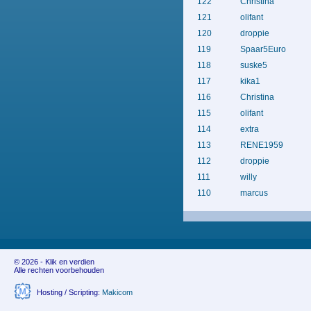
122
Christina
121
olifant
120
droppie
119
Spaar5Euro
118
suske5
117
kika1
116
Christina
115
olifant
114
extra
113
RENE1959
112
droppie
111
willy
110
marcus
© 2026 - Klik en verdien
Alle rechten voorbehouden
Hosting / Scripting:
Makicom