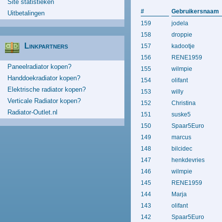
Site statistieken
#
Gebruikersnaam
Uitbetalingen
159
jodela
158
droppie
Linkpartners
157
kadootje
156
RENE1959
Paneelradiator kopen?
155
wilmpie
Handdoekradiator kopen?
154
olifant
Elektrische radiator kopen?
153
willy
Verticale Radiator kopen?
152
Christina
Radiator-Outlet.nl
151
suske5
150
Spaar5Euro
149
marcus
148
bilcidec
147
henkdevries
146
wilmpie
145
RENE1959
144
Marja
143
olifant
142
Spaar5Euro