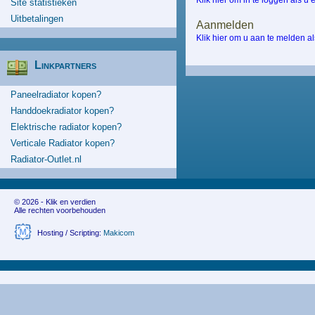
Klik hier om in te loggen als u
Site statistieken
Uitbetalingen
Aanmelden
Klik hier om u aan te melden a
Linkpartners
Paneelradiator kopen?
Handdoekradiator kopen?
Elektrische radiator kopen?
Verticale Radiator kopen?
Radiator-Outlet.nl
© 2026 - Klik en verdien
Alle rechten voorbehouden
Hosting / Scripting:
Makicom